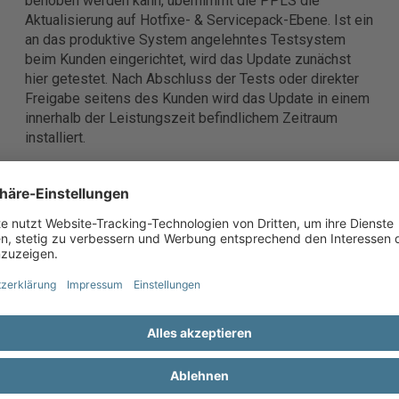
behoben werden kann, übernimmt die PPLS die
Aktualisierung auf Hotfixe- & Servicepack-Ebene. Ist ein
an das produktive System angelehntes Testsystem
beim Kunden eingerichtet, wird das Update zunächst
hier getestet. Nach Abschluss der Tests oder direkter
Freigabe seitens des Kunden wird das Update in einem
innerhalb der Leistungszeit befindlichem Zeitraum
installiert.
BROSCHÜRE