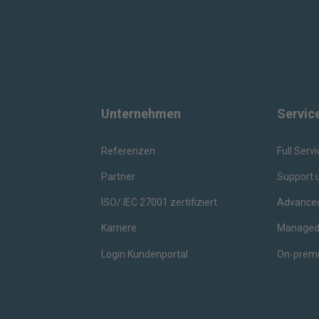
Unternehmen
Servic
Referenzen
Full Serv
Partner
Support 
ISO/ IEC 27001 zertifiziert
Advanced
Karriere
Managed 
Login Kundenportal
On-premi