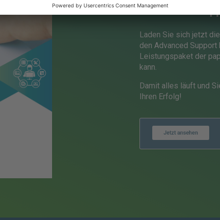
Advanced Supp
Laden Sie sich jetzt di
den Advanced Support h
Leistungspaket der pape
kann.
Damit alles läuft und S
Ihren Erfolg!