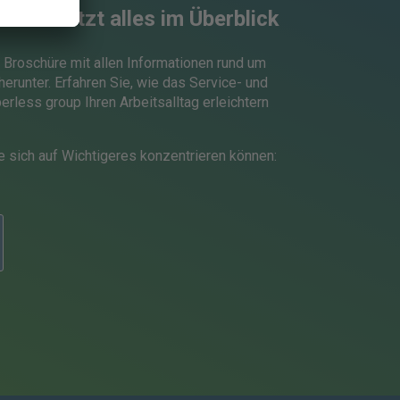
ort -
Jetzt alles im Überblick
e Broschüre mit allen Informationen rund um
erunter. Erfahren Sie, wie das Service- und
rless group Ihren Arbeitsalltag erleichtern
ie sich auf Wichtigeres konzentrieren können: