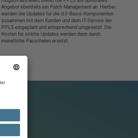
möglich ausfallen, bietet die PPLS als optionales
Angebot ebenfalls ein Patch Management an. Hierbei
werden die Updates für die d.3-Basis-Komponenten
zusammen mit dem Kunden und dem IT-Service der
PPLS eingeplant und entsprechend umgesetzt. Die
Kosten für solche Updates werden dann durch
monatliche Pauschalen ersetzt.