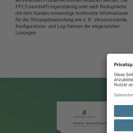
auftretenden Problemen können reduziert werden. Die
PPLS beschafft eigenständig oder nach Rücksprache
mit dem Kunden notwendige technische Informationen
für die Störungsbearbeitung wie z. B.: Versionsstände,
Konfigurations- und Log-Dateien der eingesetzten
Lösungen.