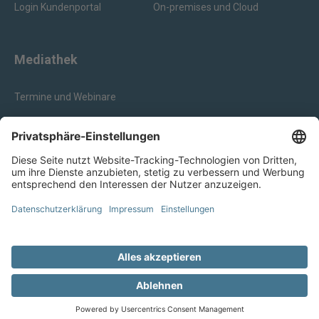
Login Kundenportal
On-premises und Cloud
Mediathek
Termine und Webinare
Webinar Aufzeichnungen
Whitepaper und Flyer
Blog
Fakten
© 2026 PAPERLESS-SOLUTIONS GmbH
Impressum
Datenschutzhinweise
<>