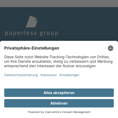
PAPERLESS-SOLUTIONS GmbH
Industriestraße 165a
50999 Köln
Anfahrt planen
Tel.: +49-2236-8755-0
Unternehmen
Service